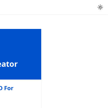
eator
O For