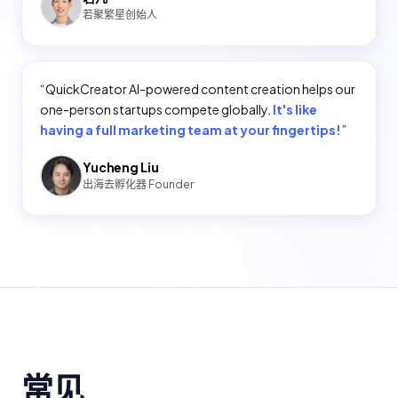
若聚繁星创始人
“
QuickCreator AI-powered content creation helps our
one-person startups compete globally.
It's like
having a full marketing team at your fingertips!
”
Yucheng Liu
出海去孵化器 Founder
常见