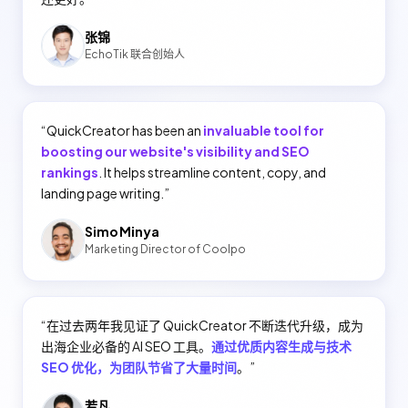
张锦
EchoTik 联合创始人
“
QuickCreator has been an
invaluable tool for
boosting our website's visibility and SEO
rankings
. It helps streamline content, copy, and
landing page writing.
”
Simo Minya
Marketing Director of Coolpo
“
在过去两年我见证了 QuickCreator 不断迭代升级，成为
出海企业必备的 AI SEO 工具。
通过优质内容生成与技术
SEO 优化，为团队节省了大量时间
。
”
若凡