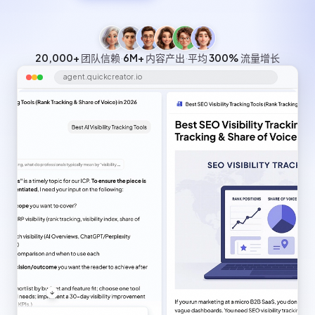
20,000+
团队信赖
·
6M+
内容产出
·
平均
300%
流量增长
agent.quickcreator.io