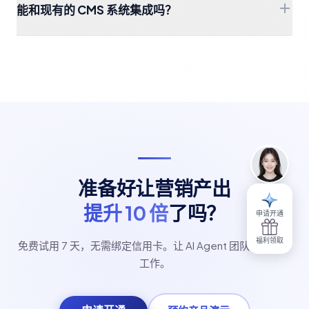
能和现有的 CMS 系统集成吗？
准备好让营销产出
提升 10 倍
了吗？
申请开通
福利领取
免费试用 7 天，无需绑定信用卡。让 AI Agent 团队开始为你
工作。