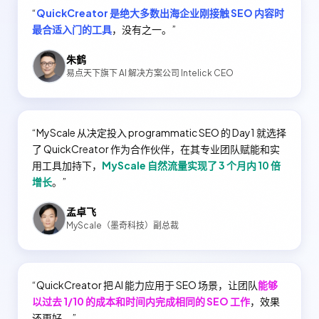
“
QuickCreator 是绝大多数出海企业刚接触 SEO 内容时
最合适入门的工具
，没有之一。
”
朱鹤
易点天下旗下 AI 解决方案公司 Intelick CEO
“
MyScale 从决定投入 programmatic SEO 的 Day1 就选择
了 QuickCreator 作为合作伙伴，在其专业团队赋能和实
用工具加持下，
MyScale 自然流量实现了 3 个月内 10 倍
增长
。
”
孟卓飞
MyScale（墨奇科技）副总裁
“
QuickCreator 把 AI 能力应用于 SEO 场景，让团队
能够
以过去 1/10 的成本和时间内完成相同的 SEO 工作
，效果
还更好。
”