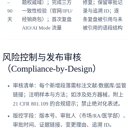
–
题权威域）；完成三方
修复；保留审批记
90
一致性校验（官网/IFU/
录与追溯 ID；逐
天
经销商包）；首次复盘
条复盘被引用与未
AIO/AI Mode 流量
被引用的语段结构
风险控制与发布审核
（Compliance‑by‑Design）
审核清单：每个新增段落需标注文献/数据库/监管
链接；注明样本与方法；如涉及处方器械，附上
21 CFR 801.109 的合规提示；禁止绝对化表述。
版控字段：版本号、审批人（市场/RA/医学部）、
审批时间、证据链接、变更理由、追溯 ID。