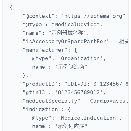
{

    "@context": "https://schema.org",

    "@type": "MedicalDevice",

    "name": "示例器械名称",

    "isAccessoryOrSparePartFor": 
    "manufacturer": {

      "@type": "Organization",

      "name": "示例制造商"

    },

    "productID": "UDI-DI: 0 1234567 89
    "gtin13": "0123456789012",

    "medicalSpecialty": "Cardiovascula
    "indication": {

      "@type": "MedicalIndication",

      "name": "示例适应症"
