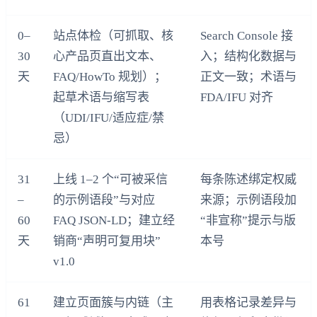
0–
站点体检（可抓取、核
Search Console 接
30
心产品页直出文本、
入；结构化数据与
天
FAQ/HowTo 规划）；
正文一致；术语与
起草术语与缩写表
FDA/IFU 对齐
（UDI/IFU/适应症/禁
忌）
31
上线 1–2 个“可被采信
每条陈述绑定权威
–
的示例语段”与对应
来源；示例语段加
60
FAQ JSON‑LD；建立经
“非宣称”提示与版
天
销商“声明可复用块”
本号
v1.0
61
建立页面簇与内链（主
用表格记录差异与