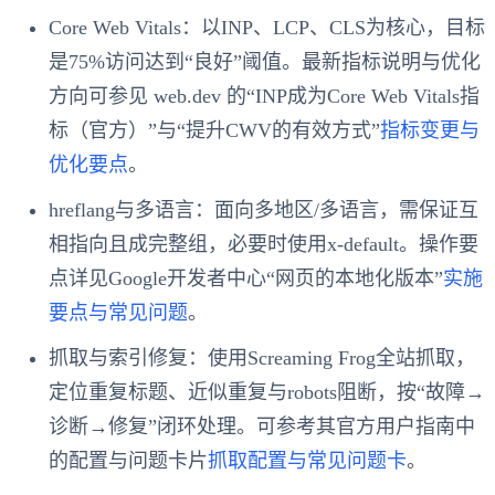
Core Web Vitals：以INP、LCP、CLS为核心，目标
是75%访问达到“良好”阈值。最新指标说明与优化
方向可参见 web.dev 的“INP成为Core Web Vitals指
标（官方）”与“提升CWV的有效方式”
指标变更与
优化要点
。
hreflang与多语言：面向多地区/多语言，需保证互
相指向且成完整组，必要时使用x-default。操作要
点详见Google开发者中心“网页的本地化版本”
实施
要点与常见问题
。
抓取与索引修复：使用Screaming Frog全站抓取，
定位重复标题、近似重复与robots阻断，按“故障→
诊断→修复”闭环处理。可参考其官方用户指南中
的配置与问题卡片
抓取配置与常见问题卡
。