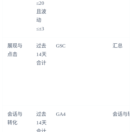
≤20
且波
动
≤±3
展现与
过去
GSC
汇总
点击
14天
合计
会话与
过去
GA4
会话与
转化
14天
合计