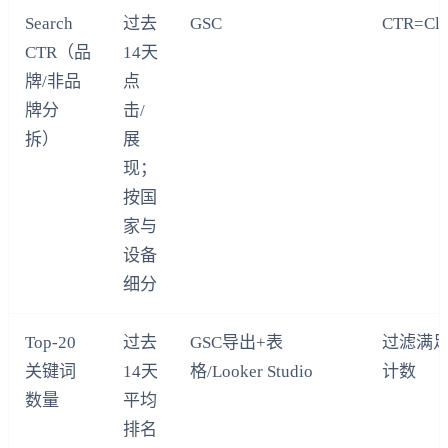
Search
过去
GSC
CTR=Clic
CTR（品
14天
牌/非品
点
牌分
击/
拆）
展
现；
按国
家与
设备
细分
Top-20
过去
GSC导出+表
过滤满
关键词
14天
格/Looker Studio
计数
数量
平均
排名