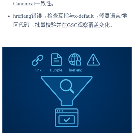
Canonical一致性。
hreflang错误→检查互指与x-default→修复语言/地
区代码→批量校验并在GSC观察覆盖变化。