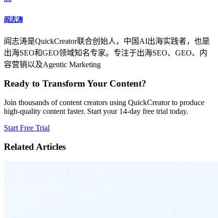
阎志涛
阎志涛是QuickCreator联合创始人，中国AI出海实践者，也是
出海SEO和GEO领域知名专家。专注于出海SEO、GEO、内
容营销以及Agentic Marketing
Ready to Transform Your Content?
Join thousands of content creators using QuickCreator to produce
high-quality content faster. Start your 14-day free trial today.
Start Free Trial
Related Articles