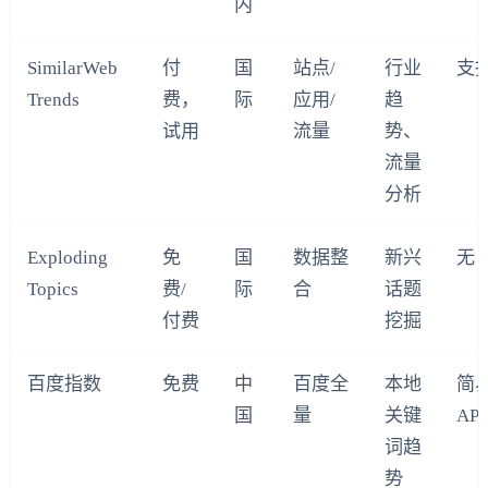
内
SimilarWeb
付
国
站点/
行业
支
Trends
费，
际
应用/
趋
试用
流量
势、
流量
分析
Exploding
免
国
数据整
新兴
无
Topics
费/
际
合
话题
付费
挖掘
百度指数
免费
中
百度全
本地
简
国
量
关键
API
词趋
势