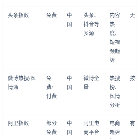
头条指数
免费
中
头条、
内容
无
国
抖音等
热
多源
度、
短视
频趋
势
微博热搜/舆
免
中
微博全
热搜
按
情通
费/
国
量
榜、
付费
舆情
分析
阿里指数
部分
中
阿里电
电商
有
免费
国
商平台
趋势