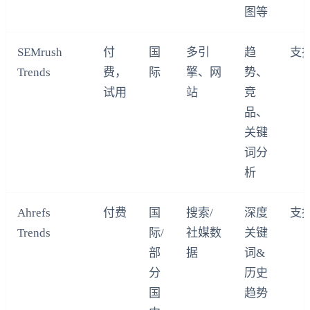
图等
SEMrush
付
国
多引
趋
支
Trends
费，
际
擎、网
势、
试用
站
竞
品、
关键
词分
析
Ahrefs
付费
国
搜索/
深度
支
Trends
际/
社媒数
关键
部
据
词&
分
历史
国
趋势