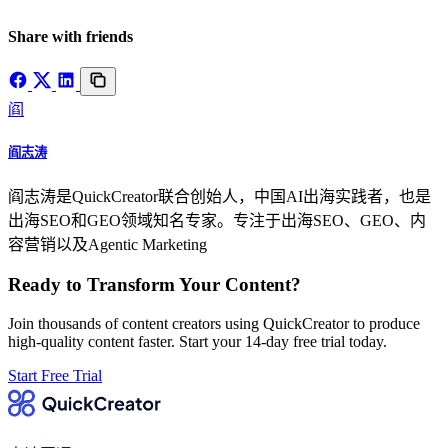
Share with friends
阎
阎志涛
阎志涛是QuickCreator联合创始人，中国AI出海实践者，也是
出海SEO和GEO领域知名专家。专注于出海SEO、GEO、内
容营销以及Agentic Marketing
Ready to Transform Your Content?
Join thousands of content creators using QuickCreator to produce
high-quality content faster. Start your 14-day free trial today.
Start Free Trial