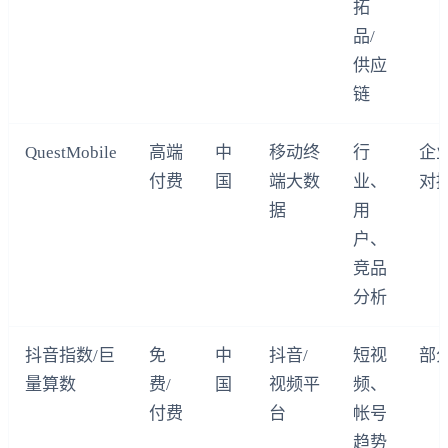
拓
品/
供应
链
QuestMobile
高端
中
移动终
行
企
付费
国
端大数
业、
对
据
用
户、
竞品
分析
抖音指数/巨
免
中
抖音/
短视
部
量算数
费/
国
视频平
频、
付费
台
帐号
趋势