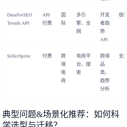
DataForSEO
API
国
多引
开发
极
Trends API
付费
际
擎、全
者趋
网
势
API
SellerSprite
付费
跨
电商平
跨境
支
境
台、搜
品
电
索
类、
商
趋势
分析
典型问题&场景化推荐：如何科
学选型与迁移？