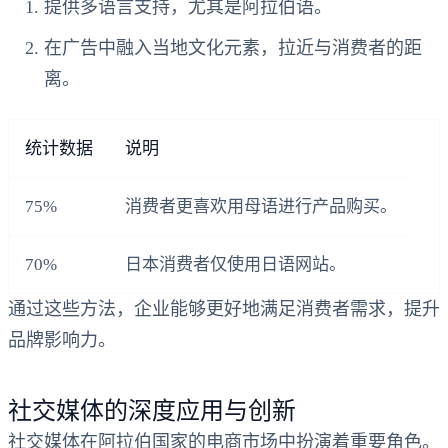
提供多语言支持，尤其是阿拉伯语。
在广告中融入当地文化元素，拉近与消费者的距
离。
统计数据
说明
75%
消费者更喜欢用母语进行产品购买。
70%
日本消费者仅使用日语网站。
通过这些方法，企业能够更好地满足消费者需求，提升
品牌影响力。
社交媒体的深度应用与创新
社交媒体在阿拉伯国家的电商市场中扮演着重要角色。