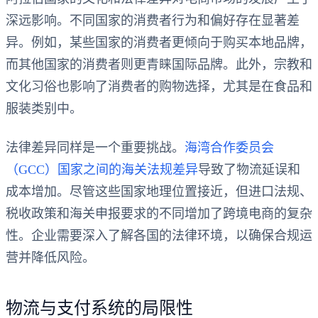
深远影响。不同国家的消费者行为和偏好存在显著差
异。例如，某些国家的消费者更倾向于购买本地品牌，
而其他国家的消费者则更青睐国际品牌。此外，宗教和
文化习俗也影响了消费者的购物选择，尤其是在食品和
服装类别中。
法律差异同样是一个重要挑战。
海湾合作委员会
（GCC）国家之间的海关法规差异
导致了物流延误和
成本增加。尽管这些国家地理位置接近，但进口法规、
税收政策和海关申报要求的不同增加了跨境电商的复杂
性。企业需要深入了解各国的法律环境，以确保合规运
营并降低风险。
物流与支付系统的局限性