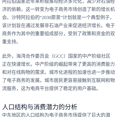
阿拉伯国家近年来积极推动经济多元化，减少对石油经
济的依赖。这一转变为电子商务市场创造了新的增长机
会。沙特阿拉伯的“2030愿景”计划就是一个典型例子，
该计划旨在通过发展非石油产业来促进经济增长。电子
商务作为其中的重要组成部分，受到了政策和资金的双
重支持。
此外，海湾合作委员会（GCC）国家的中产阶级社区
正在快速增长。中产阶级的崛起带来了更高的消费能力
和对在线购物的需求。城市化进程的加速也进一步推动
了电子商务的发展。城市居民更容易接触到互联网和物
流服务，这为电商平台提供了稳定的用户基础。
人口结构与消费潜力的分析
中东地区的人口结构为电子商务市场提供了巨大的潜