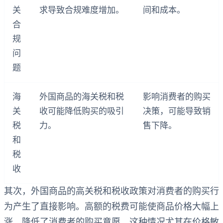
关
求导致合规难度增加。
间和成本。
合
规
问
题
海
外国商品的海关税和税
影响消费者的购买
关
收可能降低购买的吸引
决策，可能导致销
税
力。
售下降。
和
税
收
其次，外国商品的高关税和税收政策对消费者的购买行
为产生了直接影响。高额的税费可能使商品价格大幅上
涨，降低了消费者的购买意愿。这种情况尤其在价格敏