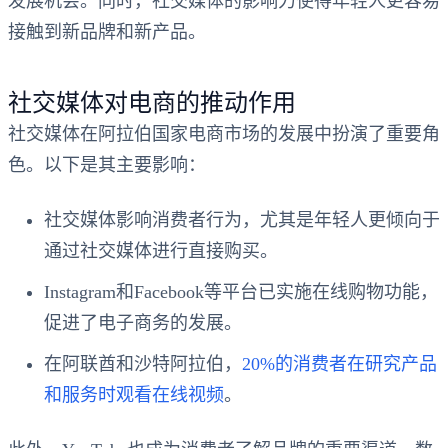
发展机会。同时，社交媒体的影响力使得年轻人更容易
接触到新品牌和新产品。
社交媒体对电商的推动作用
社交媒体在阿拉伯国家电商市场的发展中扮演了重要角
色。以下是其主要影响：
社交媒体影响消费者行为，尤其是年轻人更倾向于
通过社交媒体进行直接购买。
Instagram和Facebook等平台已实施在线购物功能，
促进了电子商务的发展。
在阿联酋和沙特阿拉伯，
20%的消费者在研究产品
和服务时观看在线视频
。