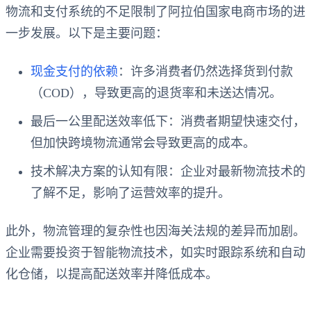
物流和支付系统的不足限制了阿拉伯国家电商市场的进
一步发展。以下是主要问题：
现金支付的依赖
：许多消费者仍然选择货到付款
（COD），导致更高的退货率和未送达情况。
最后一公里配送效率低下：消费者期望快速交付，
但加快跨境物流通常会导致更高的成本。
技术解决方案的认知有限：企业对最新物流技术的
了解不足，影响了运营效率的提升。
此外，物流管理的复杂性也因海关法规的差异而加剧。
企业需要投资于智能物流技术，如实时跟踪系统和自动
化仓储，以提高配送效率并降低成本。