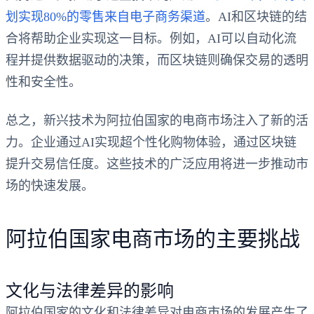
划实现80%的零售来自电子商务渠道
。AI和区块链的结
合将帮助企业实现这一目标。例如，AI可以自动化流
程并提供数据驱动的决策，而区块链则确保交易的透明
性和安全性。
总之，新兴技术为阿拉伯国家的电商市场注入了新的活
力。企业通过AI实现超个性化购物体验，通过区块链
提升交易信任度。这些技术的广泛应用将进一步推动市
场的快速发展。
阿拉伯国家电商市场的主要挑战
文化与法律差异的影响
阿拉伯国家的文化和法律差异对电商市场的发展产生了