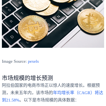
Image Source:
pexels
市场规模的增长预测
阿拉伯国家的电商市场正以惊人的速度增长。根据预
测，未来五年内，该市场的
年均增长率（CAGR）将达
到21.58%
。以下是市场规模的具体数据：