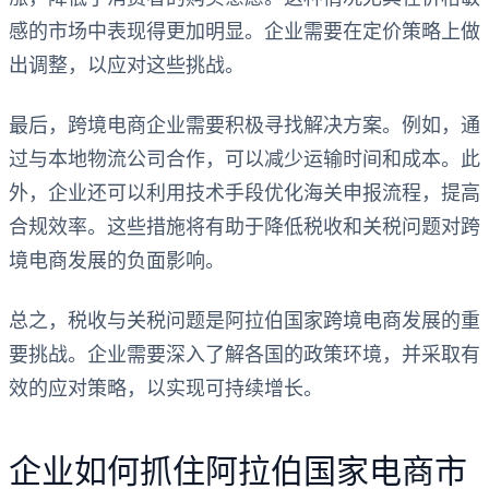
感的市场中表现得更加明显。企业需要在定价策略上做
出调整，以应对这些挑战。
最后，跨境电商企业需要积极寻找解决方案。例如，通
过与本地物流公司合作，可以减少运输时间和成本。此
外，企业还可以利用技术手段优化海关申报流程，提高
合规效率。这些措施将有助于降低税收和关税问题对跨
境电商发展的负面影响。
总之，税收与关税问题是阿拉伯国家跨境电商发展的重
要挑战。企业需要深入了解各国的政策环境，并采取有
效的应对策略，以实现可持续增长。
企业如何抓住阿拉伯国家电商市