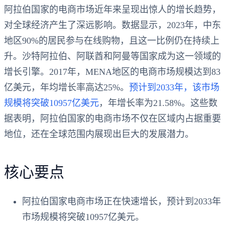
阿拉伯国家的电商市场近年来呈现出惊人的增长趋势，
对全球经济产生了深远影响。数据显示，2023年，中东
地区90%的居民参与在线购物，且这一比例仍在持续上
升。沙特阿拉伯、阿联酋和阿曼等国家成为这一领域的
增长引擎。2017年，MENA地区的电商市场规模达到83
亿美元，年均增长率高达25%。
预计到2033年，该市场
规模将突破10957亿美元
，年增长率为21.58%。这些数
据表明，阿拉伯国家的电商市场不仅在区域内占据重要
地位，还在全球范围内展现出巨大的发展潜力。
核心要点
阿拉伯国家电商市场正在快速增长，预计到2033年
市场规模将突破10957亿美元。